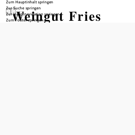
Zum Hauptinhalt springen
Zur Suche springen
Weingut Fries
Zur Hauptnavigation springen
Zum Footer springen
Öffnungszeiten
Tisch telefonisch reservieren
tägl. ab 16:00 Uhr
In Merkliste speichern
Der Betrieb ist seit Generationen in Familienbesitz.
Gemeinsam werden um die 12 ha Weingärten in
verschiedenen Regionen bewirtschaftet. Die beiden