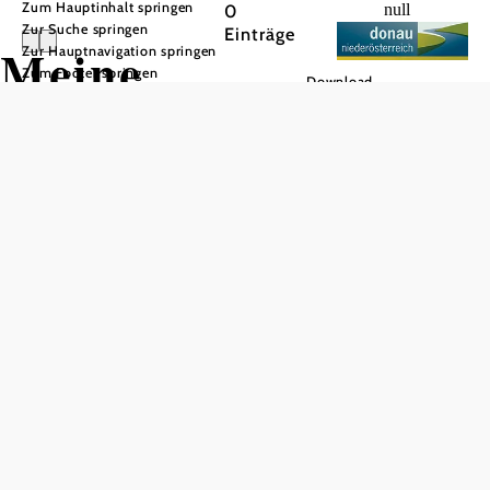
Zum Hauptinhalt springen
0
null
Zur Suche springen
Einträge
Meine
Zur Hauptnavigation springen
Zum Footer springen
Download
Merkliste
Liste
Kartenansicht