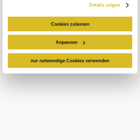
und es ist nicht ausgeschlossen, dass staatliche
Details zeigen
Sicherheitsbehörden entsprechende Anordnungen
gegenüber den Drittanbietern (Google und Meta
Platforms, Inc.) treffen, um Zugriff zu Daten zu Kontroll-
Cookies zulassen
und Überwachungszwecken zu erhalten. Dagegen gibt es
keine wirksamen Rechtsbehelfe und
Anpassen
Rechtsschutzmöglichkeiten. Zudem werden von den
USA keine geeigneten Garantien für den Schutz
personenbezogener Daten gewährt. Wir leiten nur Ihre IP-
nur notwendige Cookies verwenden
Adresse (in gekürzter Form, sodass keine eindeutige
Zuordnung möglich ist) sowie technische Informationen
wie Browser, Internetanbieter, Endgerät und
Bildschirmauflösung an Google bzw. Meta weiter. Weitere
Details betreffend Cookies und einer möglichen späteren
Deaktivierung finden Sie in
unserer
Datenschutzerklärung
.