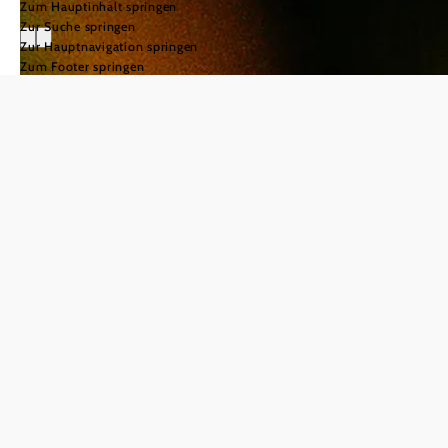
Zum Hauptinhalt springen
Zur Suche springen
B2B-
Zur Hauptnavigation springen
Zum Footer springen
Partnerportal
Willkommen im
Partnerportal
der Donau
Niederösterreich
Die Destination Donau
Niederösterreich zählt zu den
vielfältigsten und kulturreichsten