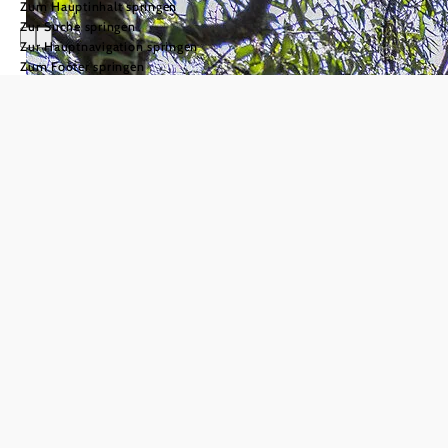
Zum Hauptinhalt springen
Zur Suche springen
Zur Hauptnavigation springen
Zum Footer springen
Kamptal-
Wagram-Tullner
Donauraum
Die Region
Kamptal-