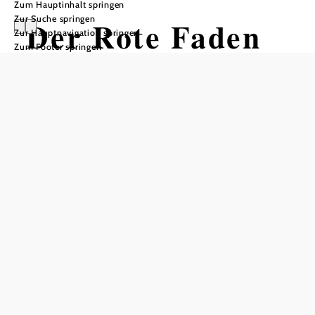
Zum Hauptinhalt springen
Zur Suche springen
Der Rote Faden
Zur Hauptnavigation springen
Zum Footer springen
Öffnungszeiten
jederzeit frei zugänglich
In Merkliste speichern
Ein Themenweg zur Geschichte der Stadt Melk und ihren
historischen Sehenswürdigkeiten inkl. kostenlosem
Audioguide
Der eineinhalb Kilometer lange Rundweg „Der Rote