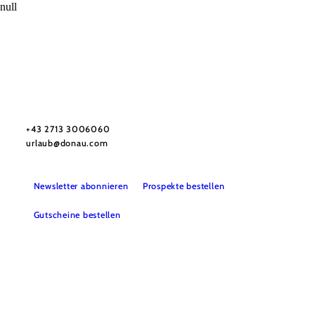
null
Urlaubsservice
Haben Sie Fragen? Wir helfen Ihnen gerne weiter.
+43 2713 3006060
urlaub@donau.com
Newsletter abonnieren
Prospekte bestellen
Gutscheine bestellen
B2B
Presse
Medienarchiv
Impressum
Datenschutz
Barrierefreiheitserklärung
LEADER-Projekte