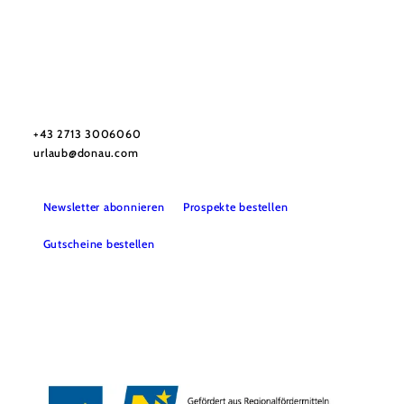
Urlaubsservice
Haben Sie Fragen? Wir helfen Ihnen gerne weiter.
+43 2713 3006060
urlaub@donau.com
Newsletter abonnieren
Prospekte bestellen
Gutscheine bestellen
B2B
Presse
Medienarchiv
Impressum
Datenschutz
Barrierefreiheitserklärung
LEADER-Projekte