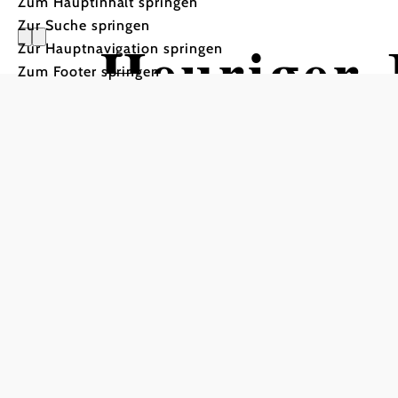
Zum Hauptinhalt springen
Zur Suche springen
Heuriger 
Zur Hauptnavigation springen
Zum Footer springen
Heurigenlokal Jäger, 2401 Fischamend
In Merkliste speichern
Heuriger Jäger
Heurigenlokal Jäger
Tischreservierung unter +43 676 4489830 erforderlic
null
Heurigenlokal Jäger