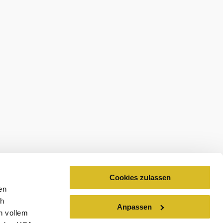
Cookies zulassen
en
ch
Anpassen
n vollem