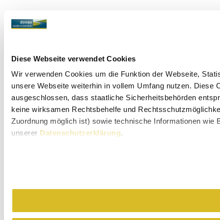
Diese Webseite verwendet Cookies
Wir verwenden Cookies um die Funktion der Webseite, Statist
unsere Webseite weiterhin in vollem Umfang nutzen. Diese Co
Umgebung erkunden
ausgeschlossen, dass staatliche Sicherheitsbehörden entspr
keine wirksamen Rechtsbehelfe und Rechtsschutzmöglichkeit
Ausflugsziele, Hotels, Touren und mehr
Zuordnung möglich ist) sowie technische Informationen wie B
Suchradius
10 km
20 km
unserer
Datenschutzerklärung
.
Urlaubsservice