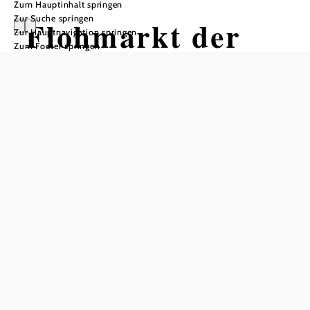
Zum Hauptinhalt springen
Zur Suche springen
Flohmarkt der
Zur Hauptnavigation springen
Zum Footer springen
Pfarre
Inzersdorf
Pfarrkirche Inzersdorf, 3131 Inzersdorf ob der Traisen