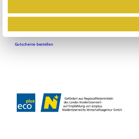
Haben Sie Fragen? Wir helfen Ihnen gerne weiter.
+43 2713 3006060
urlaub@donau.com
Newsletter abonnieren
Prospekte bestellen
Gutscheine bestellen
B2B
Presse
Medienarchiv
Impressum
Datenschutz
Barrierefreiheitserklärung
LEADER-Projekte
Copyright © Donau Niederösterreich Tourismus GmbH