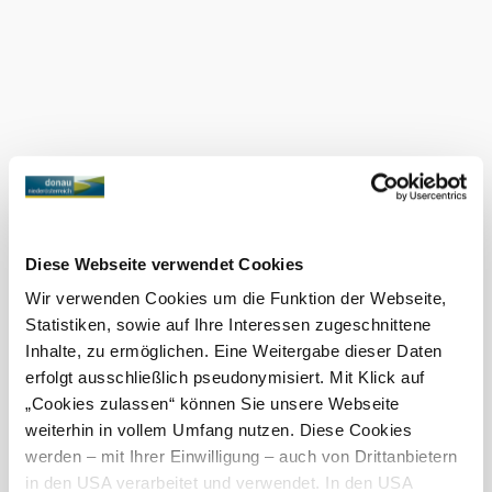
©
© Schrefl-Wolf
Termine
Freitag, 16.10.2026
16:00-22:00 Uhr
Samstag, 17.10.2026
16:00-22:00 Uhr
Sonntag, 18.10.2026
16:00-22:00 Uhr
Montag, 19.10.2026
16:00-22:00 Uhr
Dienstag, 20.10.2026
16:00-22:00 Uhr
Diese Webseite verwendet Cookies
Mittwoch, 21.10.2026
16:00-22:00 Uhr
Wir verwenden Cookies um die Funktion der Webseite,
Donnerstag, 22.10.2026
16:00-22:00 Uhr
Statistiken, sowie auf Ihre Interessen zugeschnittene
– weitere Termine anzeigen
Inhalte, zu ermöglichen. Eine Weitergabe dieser Daten
erfolgt ausschließlich pseudonymisiert. Mit Klick auf
„Cookies zulassen“ können Sie unsere Webseite
weiterhin in vollem Umfang nutzen. Diese Cookies
In Merkliste speichern
werden – mit Ihrer Einwilligung – auch von Drittanbietern
Fam. Schrefl-Wolf
in den USA verarbeitet und verwendet. In den USA