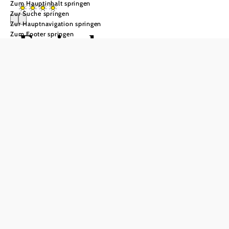
Zum Hauptinhalt springen
Zur Suche springen
Zur Hauptnavigation springen
Ferienhaus zur
Zum Footer springen
alten Schmiede
Anfrage übermitteln
In Merkliste speichern
Das Ferienhaus zur alten Schmiede ist ein charmantes
Domizil, das sich über zwei Etagen erstreckt und eine
großzügige Wohnfläche von 120 Quadratmetern bietet.