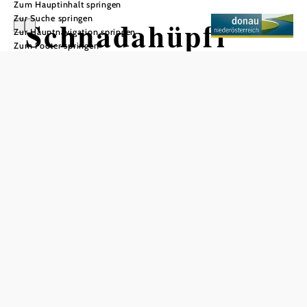
Zum Hauptinhalt springen
Zur Suche springen
Schnadahüpfl
Zur Hauptnavigation springen
Zum Footer springen
Heuriger
In Merkliste speichern
Der Schnadahüpfl Heuriger, geführt von der Familie
Schmidt, liegt in Oberbergern. Schon beim Eintreten wird
klar: Hier trifft man auf urige Atmosphäre und ländliche
Gemütlichkeit. Der Heurige ist beliebt bei Jung und Alt,
und regelmäßig versammeln sich dort Musikanten,
Volkstänzer und Schuhplattler – geselliges Brauchtum, das
man hier hautnah erleben kann.
Kulinarisch bietet das Haus alles, was das Heurigenherz