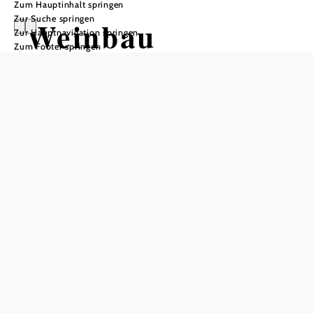
Zum Hauptinhalt springen
Zur Suche springen
Weinbau
Zur Hauptnavigation springen
Zum Footer springen
Reithofer
Öffnungszeiten
Tisch telefonisch reservieren
Do-So: ab 16:00 Uhr
Juli u. Aug.: Di-Sa ab 16:00 Uhr
In Merkliste speichern