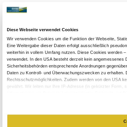
Diese Webseite verwendet Cookies
Wir verwenden Cookies um die Funktion der Webseite, Statist
Eine Weitergabe dieser Daten erfolgt ausschließlich pseudon
weiterhin in vollem Umfang nutzen. Diese Cookies werden – mi
verwendet. In den USA besteht derzeit kein angemessenes Da
Sicherheitsbehörden entsprechende Anordnungen gegenüber de
Daten zu Kontroll- und Überwachungszwecken zu erhalten. 
Rechtsschutzmöglichkeiten. Zudem werden von den USA kei
gewährt. Wir leiten nur Ihre IP-Adresse (in gekürzter Form,
Informationen wie Browser, Internetanbieter, Endgerät und B
Cookies und einer möglichen späteren Deaktivierung finden 
C