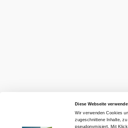
Urlaubsservice
Haben Sie Fragen? Wir helfen Ihnen gerne w
+43 2713 3006060
urlaub@donau.com
B2B
Presse
Medienarchiv
Impressum
Datenschutz
Barrierefreiheitserk
Diese Webseite verwende
Wir verwenden Cookies um 
Copyright © Donau Niederösterreich Tourismus GmbH
zugeschnittene Inhalte, zu
pseudonymisiert. Mit Klic