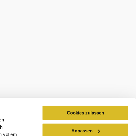
abonnieren
Prospekte bestellen
estellen
Cookies zulassen
en
ch
Anpassen
n vollem