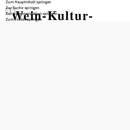
Zum Hauptinhalt springen
Zur Suche springen
Wein-Kultur-
Zur Hauptnavigation springen
Zum Footer springen
Keller
In Merkliste speichern
Im Wein-Kultur-Keller in Furth bei Göttweig spüren Sie
der Geschichte des Weinbaues nach, vom Ende der
Feudalherrschaft ab Mitte des 19. Jahrhunderts bis zu den
1970er Jahren. Die rasante noch immer andauernde
technologische sowie gesellschaftliche Entwicklung führte
zu einem Bruch mit der über Jahrhunderte gültigen
Kulturtechnik im Weinbau. Um sich eine Vorstellung über
noch nicht allzu lange zurückliegende Arbeitsmethoden
und Gerätschaften der überwiegend familiär geführten
Weinbaubetriebe machen zu können, wurde dieses