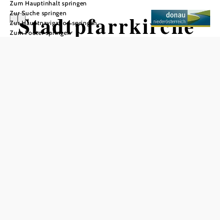
Zum Hauptinhalt springen
Zur Suche springen
Stadtpfarrkirche
Zur Hauptnavigation springen
Zum Footer springen
St. Stephan
Stockerau
In Merkliste speichern
Die Kirche ist 1777/78 erbaut worden. Ein paar Jahre
vorher (1722-1725) wurde der Kirchturm an die alte
Pfarrkirche angebaut. Er ist mit 88 der höchste Kirchturm
Niederösterreichs.
Anreise mit Bus & Bahn: