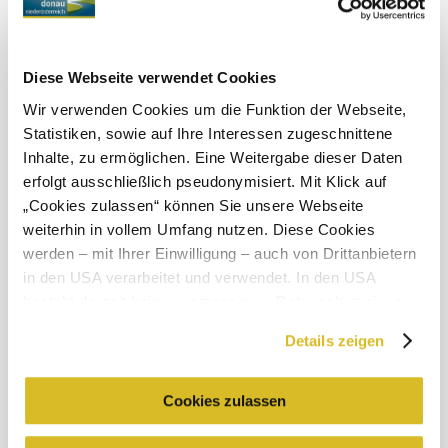
Umgebung erkunden
Ausflugsziele, Hotels, Touren und mehr
Diese Webseite verwendet Cookies
Suchradius
10 km
20 km
Wir verwenden Cookies um die Funktion der Webseite,
Statistiken, sowie auf Ihre Interessen zugeschnittene
null
Inhalte, zu ermöglichen. Eine Weitergabe dieser Daten
erfolgt ausschließlich pseudonymisiert. Mit Klick auf
„Cookies zulassen“ können Sie unsere Webseite
weiterhin in vollem Umfang nutzen. Diese Cookies
werden – mit Ihrer Einwilligung – auch von Drittanbietern
Urlaubsservice
in den USA verarbeitet und verwendet. In den USA
Haben Sie Fragen? Wir helfen Ihnen gerne weiter.
besteht derzeit kein angemessenes Datenschutzniveau,
+43 2713 3006060
und es ist nicht ausgeschlossen, dass staatliche
urlaub@donau.com
Details zeigen
Sicherheitsbehörden entsprechende Anordnungen
gegenüber den Drittanbietern (Google und Meta
Newsletter abonnieren
Prospekte bestellen
Platforms, Inc.) treffen, um Zugriff zu Daten zu Kontroll-
Cookies zulassen
und Überwachungszwecken zu erhalten. Dagegen gibt es
Gutscheine bestellen
keine wirksamen Rechtsbehelfe und