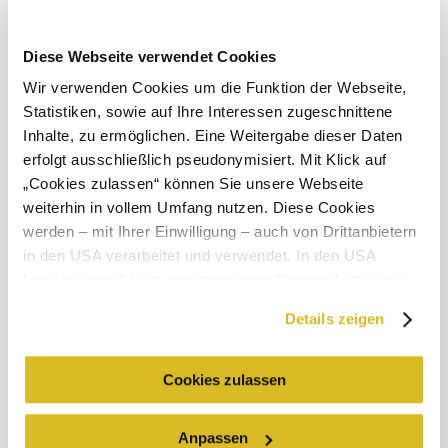
Umgebung erkunden
Diese Webseite verwendet Cookies
Ausflugsziele, Hotels, Touren und mehr
Wir verwenden Cookies um die Funktion der Webseite,
Suchradius
10 km
20 km
Statistiken, sowie auf Ihre Interessen zugeschnittene
Inhalte, zu ermöglichen. Eine Weitergabe dieser Daten
null
erfolgt ausschließlich pseudonymisiert. Mit Klick auf
„Cookies zulassen“ können Sie unsere Webseite
weiterhin in vollem Umfang nutzen. Diese Cookies
werden – mit Ihrer Einwilligung – auch von Drittanbietern
in den USA verarbeitet und verwendet. In den USA
besteht derzeit kein angemessenes Datenschutzniveau,
Urlaubsservice
Haben Sie Fragen? Wir helfen Ihnen gerne weiter.
und es ist nicht ausgeschlossen, dass staatliche
Details zeigen
+43 2713 3006060
Sicherheitsbehörden entsprechende Anordnungen
urlaub@donau.com
gegenüber den Drittanbietern (Google und Meta
Platforms, Inc.) treffen, um Zugriff zu Daten zu Kontroll-
Cookies zulassen
und Überwachungszwecken zu erhalten. Dagegen gibt es
Newsletter abonnieren
Prospekte bestellen
keine wirksamen Rechtsbehelfe und
Anpassen
Gutscheine bestellen
Rechtsschutzmöglichkeiten. Zudem werden von den