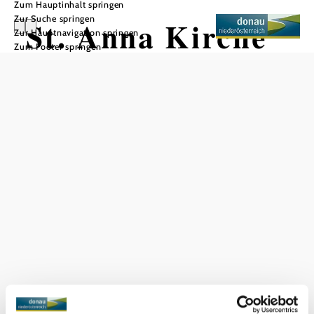
Zum Hauptinhalt springen
Zur Suche springen
St. Anna Kirche
Zur Hauptnavigation springen
Zum Footer springen
In Merkliste speichern
Das aktuelle Wetter vor Ort
Heute, 07.08.2026
27° bis 29°
bewölkt
Windgeschwindigkeit
2,4 km/h
Morgen, 08.08.2026
22° bis 30°
leichter Regenschauer
Windgeschwindigkeit
2,4 km/h