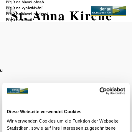
Přejít na hlavní obsah
Přejít na vyhledávání
St. Anna Kirche
Přejít na hlavní navigaci
Přejít na zápatí
Uložit do oblíbených
au
Objevování okolí
Výlety, hotely, trasy a další
Poloměr
10 km
20 km
hledání
Diese Webseite verwendet Cookies
null
Wir verwenden Cookies um die Funktion der Webseite,
Statistiken, sowie auf Ihre Interessen zugeschnittene