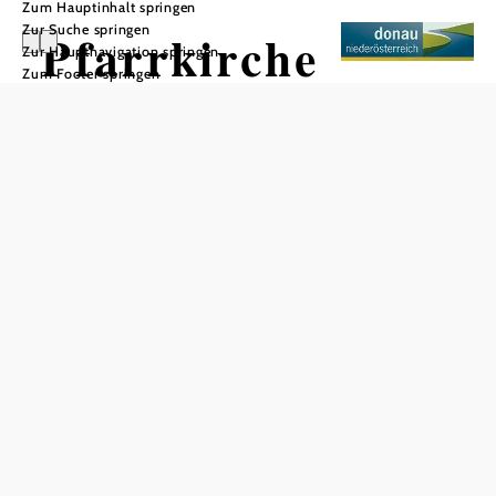
Zum Hauptinhalt springen
Zur Suche springen
Pfarrkirche
Zur Hauptnavigation springen
Zum Footer springen
Pöbring
In Merkliste speichern
Die Pfarrkirche Pöbring ist eine ehemalige romanische
Schlosskapelle und ist auch teilweise barockisiert.
Das aktuelle Wetter in Pöbring
Heute, 08.08.2026
17° bis 26°