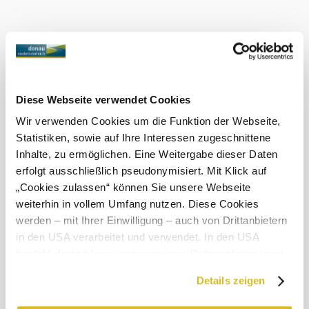
teilweise bewölkt
Windgeschwindigkeit
2,3 km/h
Morgen, 09.08.2026
17° bis 29°
teilweise bewölkt
Windgeschwindigkeit
2,0 km/h
Diese Webseite verwendet Cookies
Wir verwenden Cookies um die Funktion der Webseite,
Umgebung erkunden
Statistiken, sowie auf Ihre Interessen zugeschnittene
Inhalte, zu ermöglichen. Eine Weitergabe dieser Daten
Ausflugsziele, Hotels, Touren und mehr
erfolgt ausschließlich pseudonymisiert. Mit Klick auf
„Cookies zulassen“ können Sie unsere Webseite
Suchradius
10 km
20 km
weiterhin in vollem Umfang nutzen. Diese Cookies
werden – mit Ihrer Einwilligung – auch von Drittanbietern
null
in den USA verarbeitet und verwendet. In den USA
besteht derzeit kein angemessenes Datenschutzniveau,
und es ist nicht ausgeschlossen, dass staatliche
Details zeigen
Sicherheitsbehörden entsprechende Anordnungen
gegenüber den Drittanbietern (Google und Meta