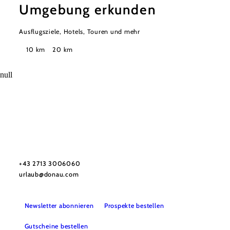
Umgebung erkunden
Ausflugsziele, Hotels, Touren und mehr
Suchradius
10 km
20 km
null
Urlaubsservice
Haben Sie Fragen? Wir helfen Ihnen gerne weiter.
+43 2713 3006060
urlaub@donau.com
Newsletter abonnieren
Prospekte bestellen
Gutscheine bestellen