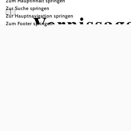
Zum Hauptinhalt springen
Zur Suche springen
Vernissag
Zur Hauptnavigation springen
Zum Footer springen
Melk 19.0
gegeben
Eine künstlerische Spuren
Hubbrücke, 3390 Melk