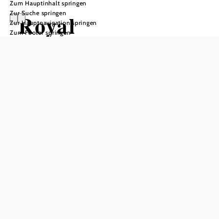
Zum Hauptinhalt springen
Zur Suche springen
Royal
Zur Hauptnavigation springen
Zum Footer springen
Concertgebouw
Orchestra
Wolkenturm Grafenegg, 3485 Grafenegg