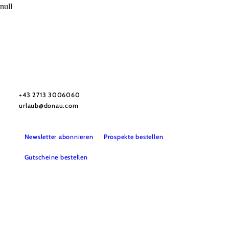
null
Urlaubsservice
Haben Sie Fragen? Wir helfen Ihnen gerne weiter.
+43 2713 3006060
urlaub@donau.com
Newsletter abonnieren
Prospekte bestellen
Gutscheine bestellen
B2B
Presse
Medienarchiv
Impressum
Datenschutz
Barrierefreiheitserklärung
LEADER-Projekte