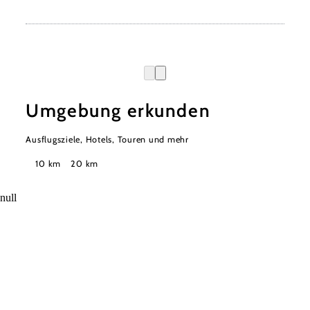
Umgebung erkunden
Ausflugsziele, Hotels, Touren und mehr
Suchradius
10 km
20 km
null
Urlaubsservice
Haben Sie Fragen? Wir helfen Ihnen gerne weiter.