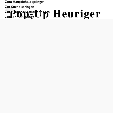
Zum Hauptinhalt springen
Zur Suche springen
Pop-Up Heuriger
Zur Hauptnavigation springen
Zum Footer springen
Böheim
Weingut Böheim, 2464 Arbesthal
Copyright: Jolly Schwarz -
©
https://www.facebook.com/JollySchwarzPhotography
Termine
Donnerstag, 24.09.2026
00:00 Uhr
Freitag, 25.09.2026
00:00 Uhr
Samstag, 26.09.2026
00:00 Uhr
Sonntag, 27.09.2026
00:00 Uhr