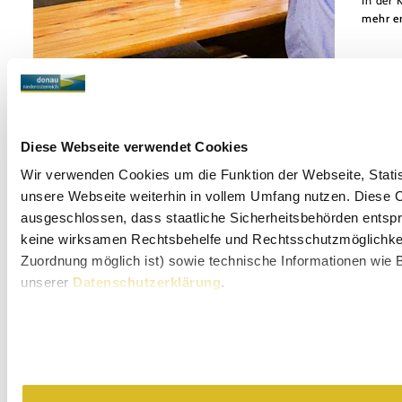
In der 
mehr e
Diese Webseite verwendet Cookies
Wir verwenden Cookies um die Funktion der Webseite, Statist
unsere Webseite weiterhin in vollem Umfang nutzen. Diese Co
ausgeschlossen, dass staatliche Sicherheitsbehörden entspr
keine wirksamen Rechtsbehelfe und Rechtsschutzmöglichkeit
©
Nadler
Zuordnung möglich ist) sowie technische Informationen wie B
Weingut und TOP-Heuriger Robert Nadler
unserer
Datenschutzerklärung
.
In der Kellergasse 31 vis a vis Hauptstraße 88, 2464
Arbesthal
mehr erfahren