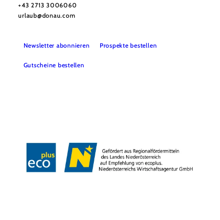
+43 2713 3006060
urlaub@donau.com
Newsletter abonnieren
Prospekte bestellen
Gutscheine bestellen
B2B
Presse
Medienarchiv
Impressum
Datenschutz
Barrierefreiheitserklärung
LEADER-Projekte
Copyright © Donau Niederösterreich Tourismus GmbH