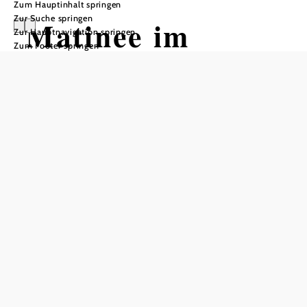
Zum Hauptinhalt springen
Zur Suche springen
Matinee im
Zur Hauptnavigation springen
Zum Footer springen
Kaisersaal,
Schloss
Persenbeug
ALLES LIEBE mit Strauss und
BartolomeyBittmann
Schloss Persenbeug, 3680 Persenbeug