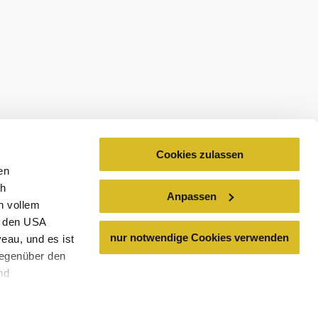
Cookies zulassen
en
Rupert Pess
ch
Anpassen
n vollem
Vinothe
n den USA
nur notwendige Cookies verwenden
eau, und es ist
Hauptstra
gegenüber den
mehr erfa
nd
den Schutz