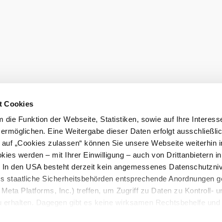
t Cookies
die Funktion der Webseite, Statistiken, sowie auf Ihre Interess
 ermöglichen. Eine Weitergabe dieser Daten erfolgt ausschließli
k auf „Cookies zulassen“ können Sie unsere Webseite weiterhin i
ies werden – mit Ihrer Einwilligung – auch von Drittanbietern i
. In den USA besteht derzeit kein angemessenes Datenschutzniv
ss staatliche Sicherheitsbehörden entsprechende Anordnungen 
Meta Platforms, Inc.) treffen, um Zugriff zu Daten zu Kontroll- u
rhalten. Dagegen gibt es keine wirksamen Rechtsbehelfe und
n. Zudem werden von den USA keine geeigneten Garantien für 