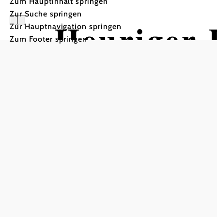
Zum Hauptinhalt springen
Zur Suche springen
Heuriger 
Zur Hauptnavigation springen
Zum Footer springen
Der Heuriger mit Blick au
Heuriger Robert Breit, 3562 Stiefern