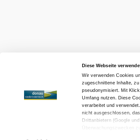
©
Haimerl
Kamptalwirt
Hauptstraße 1, 3562 Stiefern
mehr erfahren
Diese Webseite verwende
Wir verwenden Cookies um 
zugeschnittene Inhalte, zu
pseudonymisiert. Mit Klic
Umfang nutzen. Diese Cook
verarbeitet und verwendet
nicht ausgeschlossen, da
Drittanbietern (Google und 
Überwachungszwecken zu e
Rechtsschutzmöglichkeite