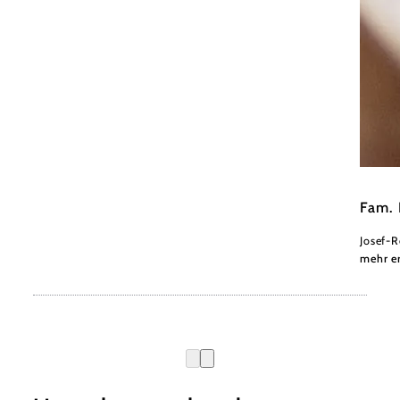
DorisS
Fam.
Josef-R
mehr e