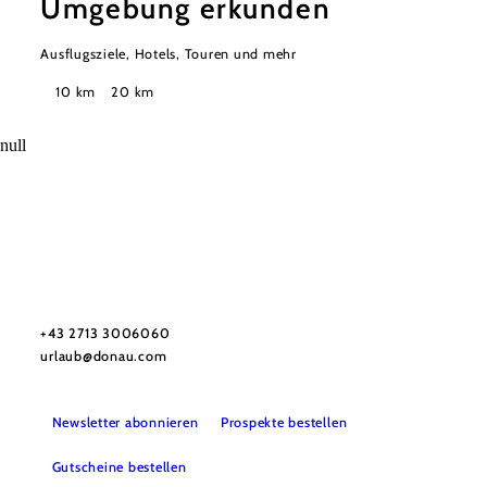
Umgebung erkunden
Ausflugsziele, Hotels, Touren und mehr
Suchradius
10 km
20 km
null
Urlaubsservice
Haben Sie Fragen? Wir helfen Ihnen gerne weiter.
+43 2713 3006060
urlaub@donau.com
Newsletter abonnieren
Prospekte bestellen
Gutscheine bestellen