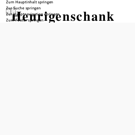
Zum Hauptinhalt springen
Zur Suche springen
Heurigenschank
Zur Hauptnavigation springen
Zum Footer springen
Fam.
Baumühlner
Heurigenlokal Baumühlner, 3442 Langenrohr
Termine
Samstag, 10.10.2026
12:00-23:55 Uhr
Sonntag, 11.10.2026
12:00-23:55 Uhr
Montag, 12.10.2026
12:00-23:55 Uhr
Dienstag, 13.10.2026
12:00-23:55 Uhr