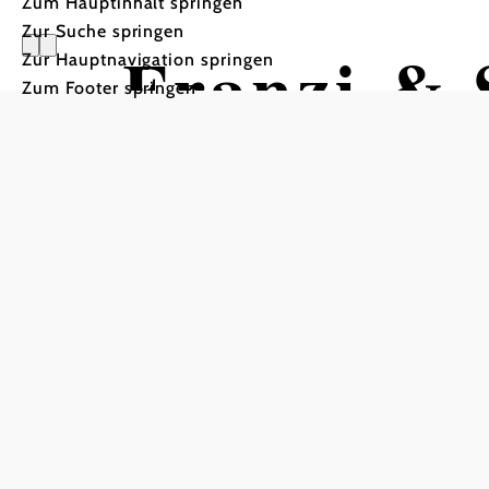
Zum Hauptinhalt springen
Zur Suche springen
Franzi & 
Zur Hauptnavigation springen
Zum Footer springen
bis zum T
Eckartsau
Die wahre Geschichte des 
Sophie Herzogin von Hohe