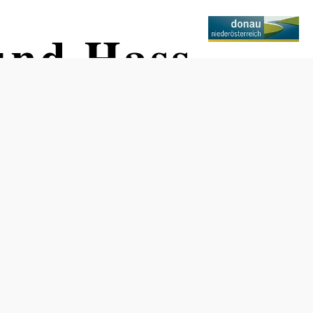
und Hass
s
von Österreich-Este &