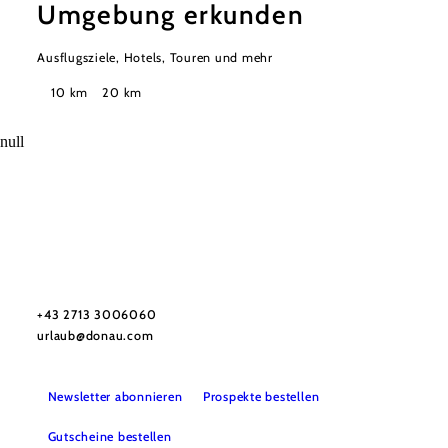
Umgebung erkunden
Ausflugsziele, Hotels, Touren und mehr
Suchradius
10 km
20 km
null
Urlaubsservice
Haben Sie Fragen? Wir helfen Ihnen gerne weiter.
+43 2713 3006060
urlaub@donau.com
Newsletter abonnieren
Prospekte bestellen
Gutscheine bestellen