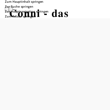
Zum Hauptinhalt springen
Zur Suche springen
Conni - das
Zur Hauptnavigation springen
Zum Footer springen
Musical!
Veranstaltungszentrum Z2000, 2000 Stockerau