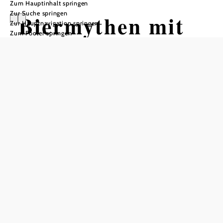
Zum Hauptinhalt springen
Zur Suche springen
Biermythen mit
Zur Hauptnavigation springen
Zum Footer springen
Bierpapst
Conrad Seidl
BIER - MACHT - GESHICHTE
Gasthof "Zum Goldenen Löwen", 3672 Maria Taferl