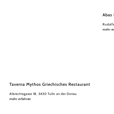
Donau 
Abas 
Rudolfs
mehr e
©
Taverna
Taverna Mythos Griechisches Restaurant
Albrechtsgasse 18, 3430 Tulln an der Donau
mehr erfahren