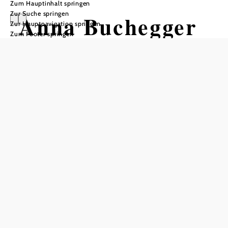
Zum Hauptinhalt springen
Zur Suche springen
Anna Buchegger
Zur Hauptnavigation springen
Zum Footer springen
& Band
Konzert
Donaubühne, 3430 Tulln an der Donau