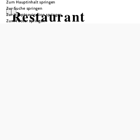
Zum Hauptinhalt springen
Zur Suche springen
Restaurant
Zur Hauptnavigation springen
Zum Footer springen
Spitzerl
In Merkliste speichern
In unserem seit 1990 bestehenden Heurigenrestaurant
Spitzerl können in unserem gemütlichen Gastgarten
umgeben von Marillen- und Apfelbäumen direkt neben der
Donau österreichische warme Spezialitäten vom Schnitzel
bis zum Schweinsbraten oder ausgesuchte kalte Jausen
genossen werden.
Während der Winterzeit von November bis einschließlich
März gibt es unsere hausgemachten Pizzen. Wer Gusto auf
etwas Deftiges hat, sollte sich unseren Spitzerl-Burger oder