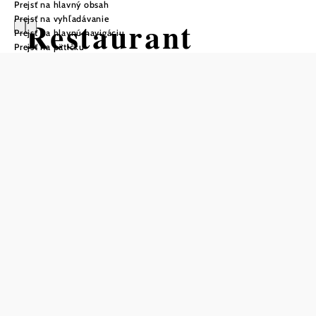
Prejsť na hlavný obsah
Prejsť na vyhľadávanie
Restaurant
Prejsť na hlavnú navigáciu
Prejsť na pätičku
Spitzerl
Uložiť do zoznamu sledovania
V našej reštaurácii Heurigenrestaurant Spitzerl, ktorá
existuje od roku 1990, si môžete v útulnej záhrade
obklopenej marhuľami a jabloňami priamo pri Dunaji
vychutnať rakúske teplé špeciality od rezeňa po pečené
bravčové mäso alebo vybrané studené občerstvenie.
Počas zimnej sezóny od novembra do marca podávame
našu domácu pizzu. Ak máte chuť na niečo výdatné,
nenechajte si ujsť náš Spitzerl burger alebo náš nový
Kentucky burger.