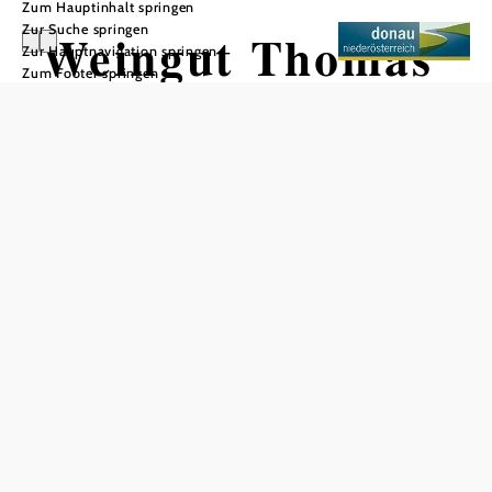
Zum Hauptinhalt springen
Zur Suche springen
Weingut Thomas
Zur Hauptnavigation springen
Zum Footer springen
Ott
In Merkliste speichern
Im Herzen des Traisentals, welches eine jahrtausendealte
Weintradition aufweist, befindet sich das Familienweingut
von Thomas Ott. Für ihn hat Weinbau viel mit Harmonie
und Ausgleich zu tun. Ziel ist, die Weingärten in ihrer
natürlichen Balance zu erhalten, wodurch nur sehr wenige
Eingriffe nötig sind. Die Weine profitieren auch vom
speziellen Mikroklima des Traisentals. Für Wärme und
Sonne sorgen pannonische Einflüsse, atlantische
Strömungen bringen kühle Luft, die für die Ausbildung der