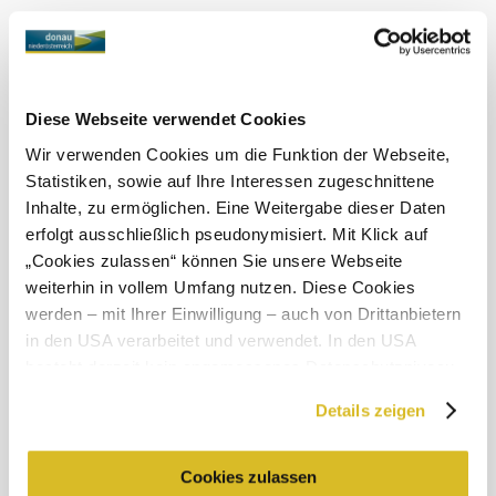
Ab Hof
erhältliche
Produkte
Diese Webseite verwendet Cookies
Wir verwenden Cookies um die Funktion der Webseite,
Wein und Säfte
Bei uns finden Sie auch
Statistiken, sowie auf Ihre Interessen zugeschnittene
Inhalte, zu ermöglichen. Eine Weitergabe dieser Daten
erfolgt ausschließlich pseudonymisiert. Mit Klick auf
Weingut Thomas Ott
„Cookies zulassen“ können Sie unsere Webseite
Infrastruktur
mehr erfahren
weiterhin in vollem Umfang nutzen. Diese Cookies
Das aktuelle Wetter in Reichersdorf
werden – mit Ihrer Einwilligung – auch von Drittanbietern
in den USA verarbeitet und verwendet. In den USA
besteht derzeit kein angemessenes Datenschutzniveau,
Heute, 09.08.2026
28° bis 31°
und es ist nicht ausgeschlossen, dass staatliche
Details zeigen
Sicherheitsbehörden entsprechende Anordnungen
bewölkt
gegenüber den Drittanbietern (Google und Meta
Windgeschwindigkeit
3,3 km/h
Platforms, Inc.) treffen, um Zugriff zu Daten zu Kontroll-
Cookies zulassen