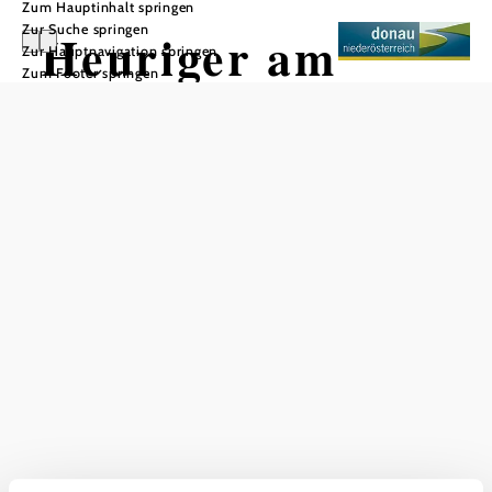
Zum Hauptinhalt springen
Zur Suche springen
Heuriger am
Zur Hauptnavigation springen
Zum Footer springen
kleinen Stein
In Merkliste speichern
Das aktuelle Wetter in Engabrunn
Heute, 06.08.2026
23° bis 32°
schweres Gewitter
Windgeschwindigkeit
3,4 km/h
Morgen, 07.08.2026
21° bis 30°