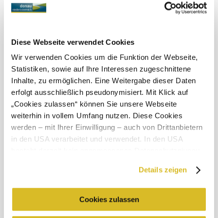
leichter Regen
Windgeschwindigkeit
2,0 km/h
Diese Webseite verwendet Cookies
Umgebung erkunden
Wir verwenden Cookies um die Funktion der Webseite,
Statistiken, sowie auf Ihre Interessen zugeschnittene
Ausflugsziele, Hotels, Touren und mehr
Inhalte, zu ermöglichen. Eine Weitergabe dieser Daten
Suchradius
10 km
20 km
erfolgt ausschließlich pseudonymisiert. Mit Klick auf
„Cookies zulassen“ können Sie unsere Webseite
weiterhin in vollem Umfang nutzen. Diese Cookies
werden – mit Ihrer Einwilligung – auch von Drittanbietern
in den USA verarbeitet und verwendet. In den USA
besteht derzeit kein angemessenes Datenschutzniveau,
und es ist nicht ausgeschlossen, dass staatliche
Urlaubsservice
Details zeigen
Sicherheitsbehörden entsprechende Anordnungen
Haben Sie Fragen? Wir helfen Ihnen gerne weiter.
gegenüber den Drittanbietern (Google und Meta
+43 2713 3006060
urlaub@donau.com
Platforms, Inc.) treffen, um Zugriff zu Daten zu Kontroll-
Cookies zulassen
und Überwachungszwecken zu erhalten. Dagegen gibt es