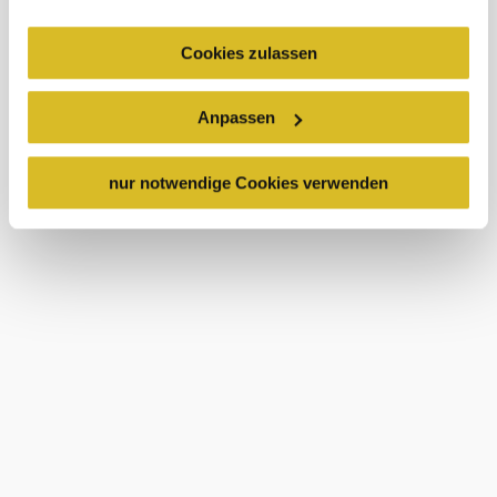
gegenüber den Drittanbietern (Google und Meta
Platforms, Inc.) treffen, um Zugriff zu Daten zu Kontroll-
Cookies zulassen
und Überwachungszwecken zu erhalten. Dagegen gibt es
keine wirksamen Rechtsbehelfe und
Anpassen
Rechtsschutzmöglichkeiten. Zudem werden von den
USA keine geeigneten Garantien für den Schutz
personenbezogener Daten gewährt. Wir leiten nur Ihre IP-
nur notwendige Cookies verwenden
Adresse (in gekürzter Form, sodass keine eindeutige
Zuordnung möglich ist) sowie technische Informationen
wie Browser, Internetanbieter, Endgerät und
Bildschirmauflösung an Google bzw. Meta weiter. Weitere
Details betreffend Cookies und einer möglichen späteren
Deaktivierung finden Sie in
unserer
Datenschutzerklärung
.