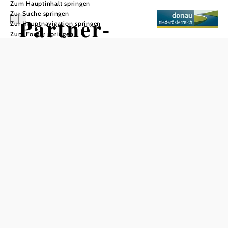
Zum Hauptinhalt springen
Zur Suche springen
Partner-
Zur Hauptnavigation springen
Zum Footer springen
Newsletter
Bestens
informiert!
Bleiben Sie
informiert und
inspiriert: Mit dem
Partner-Newsletter
der Donau
Niederösterreich
Tourismus GmbH