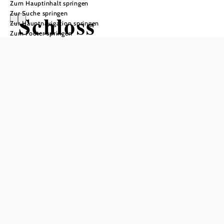
Zum Hauptinhalt springen
Zur Suche springen
Schloss
Zur Hauptnavigation springen
Zum Footer springen
Artstetten
Öffnungszeiten
vom 01.04. bis zum 01.11.
Montag
10:00 - 16:30 Uhr
Dienstag
10:00 - 16:30 Uhr
Mittwoch
10:00 - 16:30 Uhr
Donnerstag
10:00 - 16:30 Uhr
Samstag
10:00 - 16:30 Uhr
Sonntag
10:00 - 16:30 Uhr
Feiertag
10:00 - 16:30 Uhr