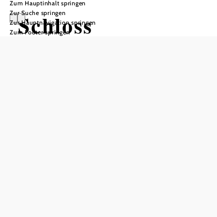
Zum Hauptinhalt springen
Zur Suche springen
Schloss
Zur Hauptnavigation springen
Zum Footer springen
Eckartsau - Das
Jagdschloss mit
Weltgeschichte!
Öffnungszeiten
vom 21.03.2026 bis zum 01.11.2026
Montag
10:00 - 17:00 Uhr
Dienstag
10:00 - 17:00 Uhr
Mittwoch
10:00 - 17:00 Uhr
Donnerstag
10:00 - 17:00 Uhr