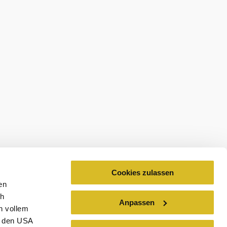
Cookies zulassen
en
ch
Anpassen
n vollem
n den USA