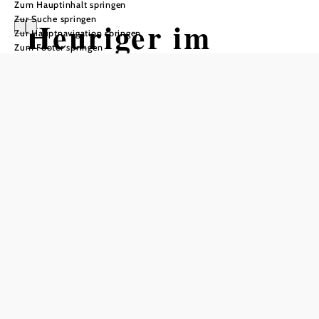
Zum Hauptinhalt springen
Zur Suche springen
Heuriger im
Zur Hauptnavigation springen
Zum Footer springen
Bacchuskeller
Familie
Scharnagl
Weingut und Heuriger Scharnagl, 3454 Sitzenberg