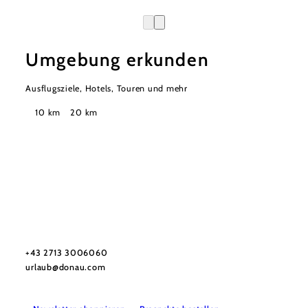
Umgebung erkunden
Ausflugsziele, Hotels, Touren und mehr
Suchradius
10 km
20 km
Urlaubsservice
Haben Sie Fragen? Wir helfen Ihnen gerne weiter.
+43 2713 3006060
urlaub@donau.com