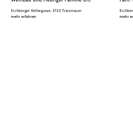
Eichberger Kellergasse, 3133 Traismauer
Eichber
mehr erfahren
mehr e