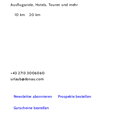
Ausflugsziele, Hotels, Touren und mehr
Suchradius
10 km
20 km
Urlaubsservice
Haben Sie Fragen? Wir helfen Ihnen gerne weiter.
+43 2713 3006060
urlaub@donau.com
Newsletter abonnieren
Prospekte bestellen
Gutscheine bestellen
B2B
Presse
Medienarchiv