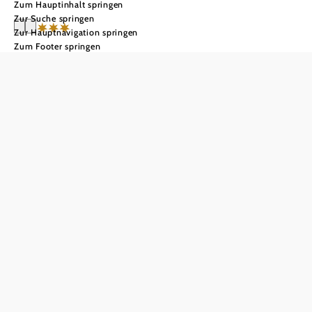
Zum Hauptinhalt springen
Zur Suche springen
Zur Hauptnavigation springen
Zum Footer springen
Das
WeinQuadrat
**** Boutique
Stay
Anfrage übermitteln