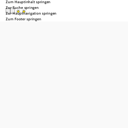
Zum Hauptinhalt springen
Zur Suche springen
Zur Hauptnavigation springen
Zum Footer springen
Gästehaus Meyer
Anfrage übermitteln
In Merkliste speichern
Mitten im Ortszentrum von Weißenkirchen in der Wachau
liegt das ruhig gelegene Gästehaus Meyer. Das
familiengeführte Haus überzeugt mit liebevoll
eingerichteter, persönlicher Atmosphäre und einem