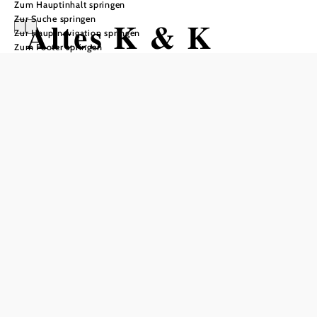
Zum Hauptinhalt springen
Zur Suche springen
Altes K & K
Zur Hauptnavigation springen
Zum Footer springen
Postamt
Anfrage übermitteln
In Merkliste speichern
Das Alte K & K Postamt ist ein historisches Juwel, das
Besucher in eine andere Zeit versetzt. Dieses einzigartige
Gebäude, das einst als Postamt des Kaisers und Königs
diente, bietet heute eine charmante Ferienwohnung. Die
Unterkunft verfügt über eine Vielzahl von