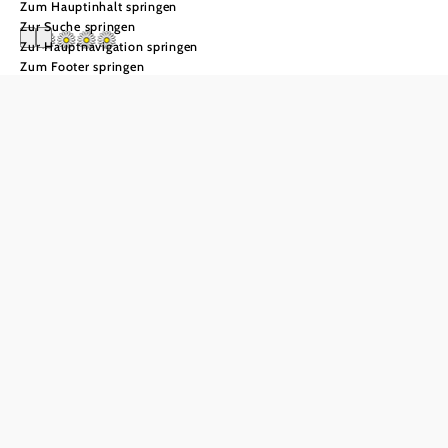
Zum Hauptinhalt springen
Zur Suche springen
Zur Hauptnavigation springen
Zum Footer springen
Turm Wachau
Anfrage übermitteln
In Merkliste speichern
Die einzigartige Lage im Herzen der Wachau verzaubert
mit Charme und Historie. Die Unterkunft ist Teil der
Scheib'n, einer ehemaligen Wehranlage, und liegt mitten
im malerischen Burgviertel. Romantisch enge Gassen und