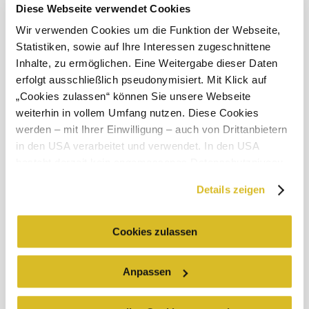
Diese Webseite verwendet Cookies
Infrastruktur
mehr erfahren
Wir verwenden Cookies um die Funktion der Webseite,
Das aktuelle Wetter in Königsbrunn
Statistiken, sowie auf Ihre Interessen zugeschnittene
am Wagram
Inhalte, zu ermöglichen. Eine Weitergabe dieser Daten
erfolgt ausschließlich pseudonymisiert. Mit Klick auf
„Cookies zulassen“ können Sie unsere Webseite
Heute, 07.08.2026
28° bis 30°
weiterhin in vollem Umfang nutzen. Diese Cookies
werden – mit Ihrer Einwilligung – auch von Drittanbietern
bewölkt
in den USA verarbeitet und verwendet. In den USA
Windgeschwindigkeit
3,6 km/h
besteht derzeit kein angemessenes Datenschutzniveau,
und es ist nicht ausgeschlossen, dass staatliche
Morgen, 08.08.2026
20° bis 29°
Details zeigen
Sicherheitsbehörden entsprechende Anordnungen
bewölkt
gegenüber den Drittanbietern (Google und Meta
Windgeschwindigkeit
2,3 km/h
Platforms, Inc.) treffen, um Zugriff zu Daten zu Kontroll-
Cookies zulassen
und Überwachungszwecken zu erhalten. Dagegen gibt es
Umgebung erkunden
keine wirksamen Rechtsbehelfe und
Anpassen
Rechtsschutzmöglichkeiten. Zudem werden von den
Ausflugsziele, Hotels, Touren und mehr
USA keine geeigneten Garantien für den Schutz