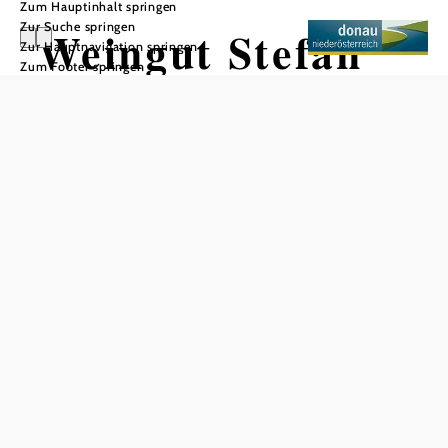
Zum Hauptinhalt springen
Zur Suche springen
Weingut Stefan
Zur Hauptnavigation springen
Zum Footer springen
Bauer
In Merkliste speichern
Das Weingut Stefan Bauer, seit 2000 unter der Leitung von
Stefan Bauer, ist ein traditionsreiches Unternehmen, das
sich durch eine harmonische Übergabe der
Betriebsführung auszeichnet. Unterstützt von seiner
Familie, bevorzugt das Weingut eine unaufdringliche,
klassische Stilistik, wovon die Leitsorte, der Grüne
Veltliner, besonders profitiert.
Die Philosophie des Weinguts ist es, auf die