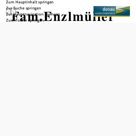
Zum Hauptinhalt springen
Zur Suche springen
Fam.Enzlmüller
Zur Hauptnavigation springen
Zum Footer springen
In Merkliste speichern
Der familiengeführte Heurige Enzlmüller in Krems‑Stein
ist ein echtes Wachauer Kleinod: urig, gemütlich und voller
Lebensfreude. Schon beim Hereintreten spürt man die
herzliche Atmosphäre, die viele Stammgäste schätzen – das
Lokal wurde von Besuchern als „Der letzte Echte Heurige
in Krems“ gerühmt.
Kulinarisch verwöhnt der Heurige mit klassischen
Schmankerln: gut abgestimmte Jausenplatten,
selbstgemachte Spezialitäten, duftende Nusskipferl – oft
empfohlen in Kombination mit einem Gläschen von den