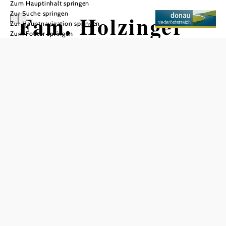
Zum Hauptinhalt springen
Zur Suche springen
Fam. Holzinger
Zur Hauptnavigation springen
Zum Footer springen
In Merkliste speichern
Die Familie Holzinger betreibt in Joching einen
charmanten und bodenständigen Heurigen, der Gäste in
gemütlicher, familiärer Atmosphäre willkommen heißt. In
besonderer Lage an der Weinbergstraße genießen
Besucher regional verwurzelte Gastlichkeit, hausgemachte
Spezialitäten und ausgesuchte Weine aus der Wachau –
ideal für alle, die Sonne, Kulinarik und ein Stück echte
Wachauer Lebensfreude suchen.
Der Buschenschank ist täglich ab dem Nachmittag
geöffnet und bietet – je nach Saison – einen