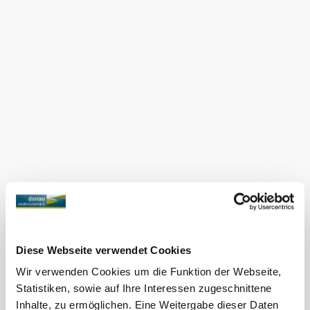
stimmungsvollen Rahmen für entspannte Stunden in
entspannter Runde. Die angenehme Kombination aus
familiär geführtem Betrieb, guter Küche und authentischer
Wachauer Stimmung macht einen Besuch bei Familie
Holzinger zu einem netten Erlebnis.
Ausstattung
geeignet für
Rollstuhlfahrer
Bei uns finden Sie auch
Fam. Holzinger
Infrastruktur
mehr erfahren
Das aktuelle Wetter in
Weißenkirchen in der Wachau
Diese Webseite verwendet Cookies
Wir verwenden Cookies um die Funktion der Webseite,
Heute, 09.08.2026
14° bis 31°
Statistiken, sowie auf Ihre Interessen zugeschnittene
Inhalte, zu ermöglichen. Eine Weitergabe dieser Daten
bewölkt