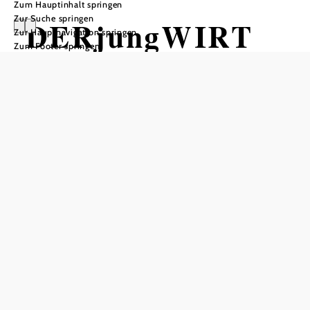
Zum Hauptinhalt springen
Zur Suche springen
DERjungWIRT
Zur Hauptnavigation springen
Zum Footer springen
Öffnungszeiten
vom 01.01. bis zum 31.12.
Donnerstag
17:00 - 23:00 Uhr
Freitag
11:00 - 23:00 Uhr
Samstag
11:00 - 23:00 Uhr
Sonntag
11:00 - 23:00 Uhr
Tisch telefonisch reservieren
Feiertage variabel
Öffnungszeiten Küche