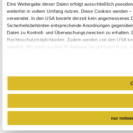
Eine Weitergabe dieser Daten erfolgt ausschließlich pseudon
weiterhin in vollem Umfang nutzen. Diese Cookies werden – mi
verwendet. In den USA besteht derzeit kein angemessenes Da
Sicherheitsbehörden entsprechende Anordnungen gegenüber de
Daten zu Kontroll- und Überwachungszwecken zu erhalten. 
Rechtsschutzmöglichkeiten. Zudem werden von den USA kei
gewährt. Wir leiten nur Ihre IP-Adresse (in gekürzter Form,
Informationen wie Browser, Internetanbieter, Endgerät und B
Cookies und einer möglichen späteren Deaktivierung finden 
C
nur notwe