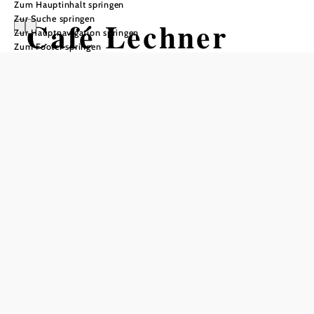
Zum Hauptinhalt springen
Zur Suche springen
Café Lechner
Zur Hauptnavigation springen
Zum Footer springen
Tisch telefonisch reservieren
In Merkliste speichern
Das Café Lechner ist mehr als nur ein Café. Es ist ein Ort,
an dem täglich frisches Brot und Gebäck, wunderbare
Torten und Mehlspeisen zubereitet werden. Neben einer
Bäckerei bietet das Café Lechner auch einen Partyservice,
eine Feinkost-Abteilung, viele Fertiggerichte und ein
Salatbuffet. Darüber hinaus gibt es ein Restaurant mit
herrlichen Tagesmenüs und ein Blumen- und