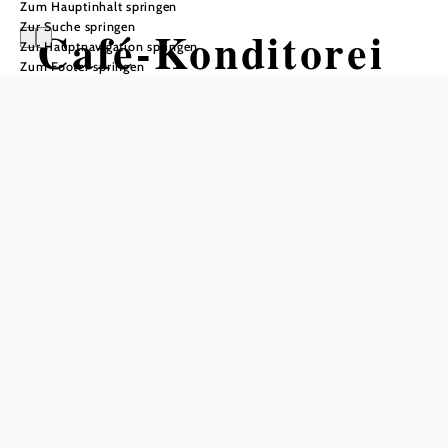
Zum Hauptinhalt springen
Zur Suche springen
Café-Konditorei
Zur Hauptnavigation springen
Zum Footer springen
Raimitz
Öffnungszeiten
vom 01.01. bis zum 31.12.
Montag
07:30 - 18:00 Uhr
Dienstag
07:30 - 18:00 Uhr
Mittwoch
07:30 - 18:00 Uhr
Donnerstag
07:30 - 18:00 Uhr
Freitag
07:30 - 18:00 Uhr
Samstag
07:30 - 18:00 Uhr
Sonntag
08:30 - 18:00 Uhr